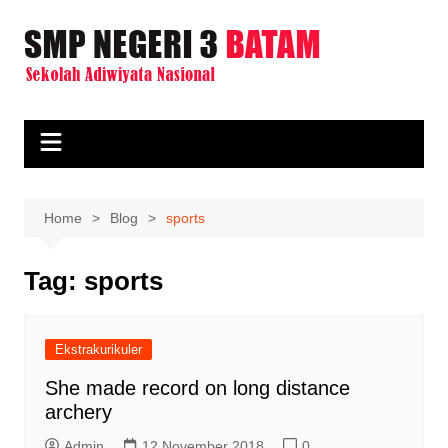
Skip
to
content
Home
Blog
sports
Tag:
sports
Ekstrakurikuler
She made record on long distance
archery
Admin
12 November 2018
0