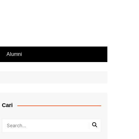
Alumni
Rekomendasi PIP
iswa Aktif
endasi Beasiswa
Cari
bilan Rapor
ir Rapor, Ijazah,
ip Nilai
Kesalahan Penulisan