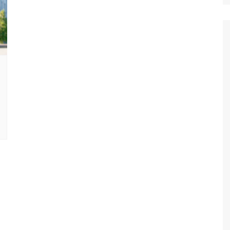
Suket 
Maklu