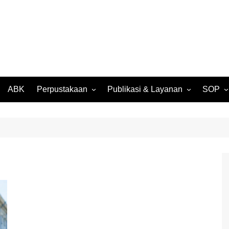
ABK
Perpustakaan
Publikasi & Layanan
SOP
027
Perpustakaan Daring
SK Kompensasi SMP Negeri
SPMB
(OPAC)
3 Batam
026
Surat 
Buku Digital Karya Siswa
Rencana Kerja Tahunan
Suket S
2024
Media Digital Karya Siswa
Rekom
RKAS BOS T.A. 2024
Pengam
Laporan Realisasi BOS T.A.
2024
Legalis
Transkr
Laporan SMP Negeri 3
Batam T.A. 2024/2025
Suket 
Ijazah