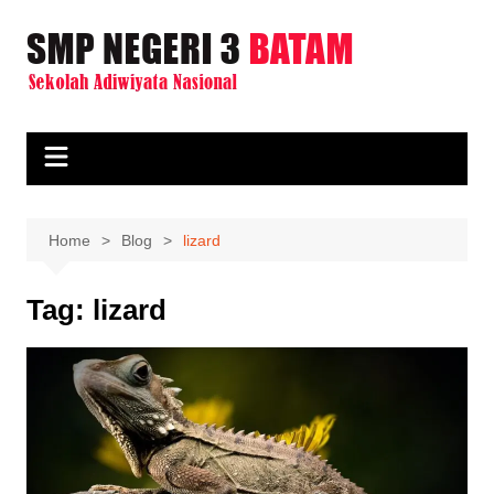
Skip
to
content
Home
Blog
lizard
Tag:
lizard