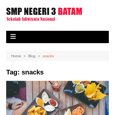
Skip
to
content
Home
Blog
snacks
Tag:
snacks