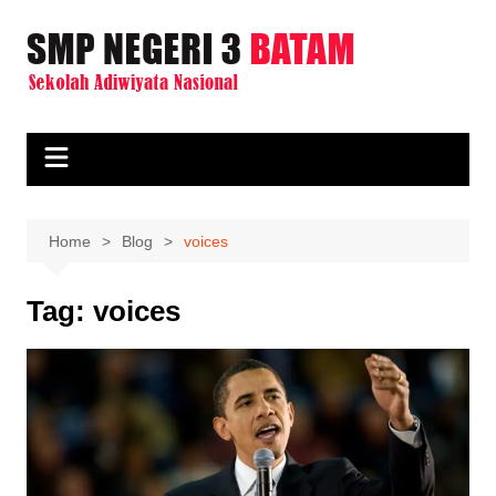
Skip
to
content
Home
Blog
voices
Tag:
voices