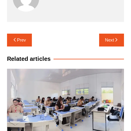
Navigasi
Prev
Next
pos
Related articles