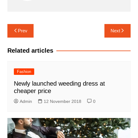
Navigasi
Prev
Next
pos
Related articles
Fashion
Newly launched weeding dress at
cheaper price
Admin
12 November 2018
0