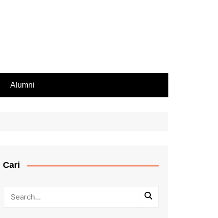
Alumni
Rekomendasi PIP
iswa Aktif
endasi Beasiswa
Cari
bilan Rapor
ir Rapor, Ijazah,
ip Nilai
Kesalahan Penulisan