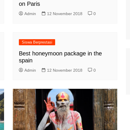
on Paris
Admin
12 November 2018
0
Siswa Berprestasi
Best honeymoon package in the
spain
Admin
12 November 2018
0