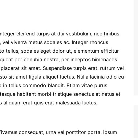
nteger eleifend turpis at dui vestibulum, nec finibus
, vel viverra metus sodales ac. Integer rhoncus
to tellus, sodales eget dolor ut, elementum efficitur
torquent per conubia nostra, per inceptos himenaeos.
placerat sit amet. Suspendisse turpis erat, rutrum vel
sto sit amet ligula aliquet luctus. Nulla lacinia odio eu
o in tellus commodo blandit. Etiam vitae purus
entesque habitant morbi tristique senectus et netus et
 aliquam erat quis erat malesuada luctus.
Vivamus consequat, urna vel porttitor porta, ipsum