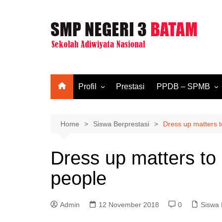
Skip
to
content
Profil
Prestasi
PPDB – SPMB
Sejarah
SPMB T.A. 2026/2
Visi & Misi
SPMB T.A. 2025/2
Home
Siswa Berprestasi
Dress up matters to
Struktur Organisasi
Dress up matters to d
Kurikulum
people
Tenaga Pendidik
Tenaga Kependidikan
Admin
Fasilitas
12 November 2018
0
Siswa 
Komite Sekolah