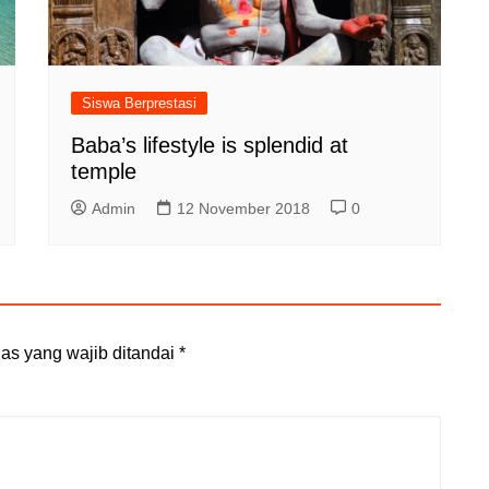
Siswa Berprestasi
Baba’s lifestyle is splendid at
temple
Admin
12 November 2018
0
as yang wajib ditandai
*