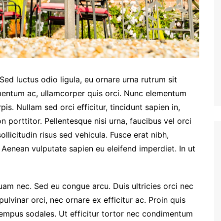
Sed luctus odio ligula, eu ornare urna rutrum sit
entum ac, ullamcorper quis orci. Nunc elementum
is. Nullam sed orci efficitur, tincidunt sapien in,
porttitor. Pellentesque nisi urna, faucibus vel orci
llicitudin risus sed vehicula. Fusce erat nibh,
t. Aenean vulputate sapien eu eleifend imperdiet. In ut
quam nec. Sed eu congue arcu. Duis ultricies orci nec
vinar orci, nec ornare ex efficitur ac. Proin quis
 tempus sodales. Ut efficitur tortor nec condimentum