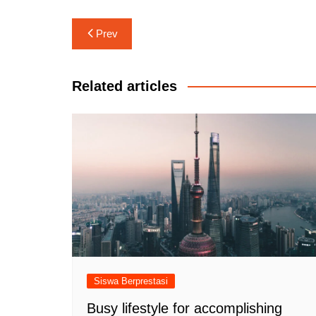
Navigasi
Prev
pos
Related articles
Siswa Berprestasi
Busy lifestyle for accomplishing