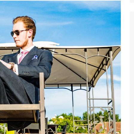
Suket 
Maklu