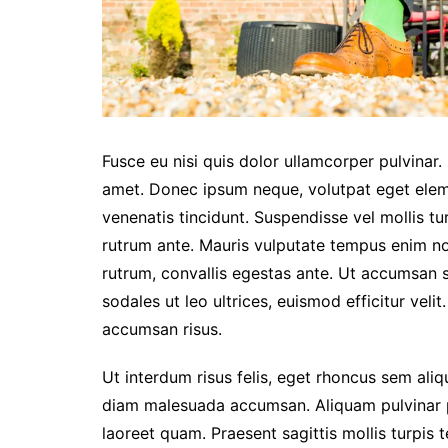
Fusce eu nisi quis dolor ullamcorper pulvinar. 
amet. Donec ipsum neque, volutpat eget elem
venenatis tincidunt. Suspendisse vel mollis turp
rutrum ante. Mauris vulputate tempus enim non 
rutrum, convallis egestas ante. Ut accumsan so
sodales ut leo ultrices, euismod efficitur veli
accumsan risus.
Ut interdum risus felis, eget rhoncus sem ali
diam malesuada accumsan. Aliquam pulvinar pul
laoreet quam. Praesent sagittis mollis turpis