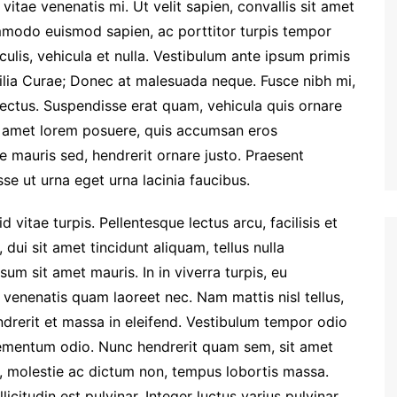
 vitae venenatis mi. Ut velit sapien, convallis sit amet
mmodo euismod sapien, ac porttitor turpis tempor
aculis, vehicula et nulla. Vestibulum ante ipsum primis
ubilia Curae; Donec at malesuada neque. Fusce nibh mi,
 lectus. Suspendisse erat quam, vehicula quis ornare
it amet lorem posuere, quis accumsan eros
e mauris sed, hendrerit ornare justo. Praesent
se ut urna eget urna lacinia faucibus.
 vitae turpis. Pellentesque lectus arcu, facilisis et
 dui sit amet tincidunt aliquam, tellus nulla
sum sit amet mauris. In in viverra turpis, eu
venenatis quam laoreet nec. Nam mattis nisl tellus,
endrerit et massa in eleifend. Vestibulum tempor odio
lementum odio. Nunc hendrerit quam sem, sit amet
si, molestie ac dictum non, tempus lobortis massa.
licitudin est pulvinar. Integer luctus varius pulvinar.