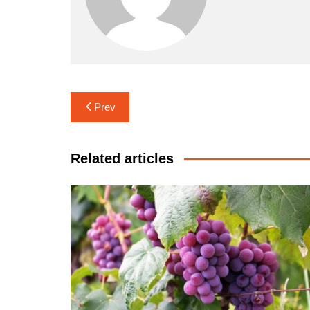
Navigasi
Prev
pos
Related articles