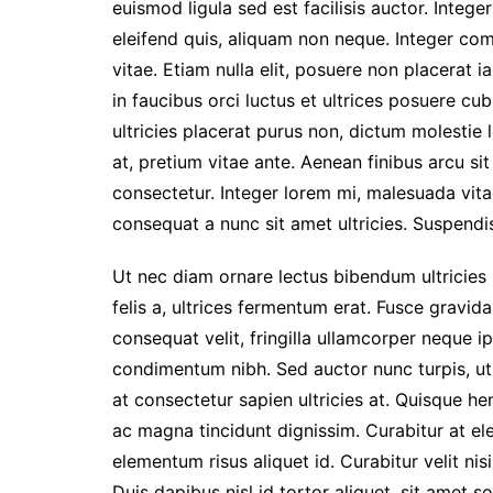
euismod ligula sed est facilisis auctor. Integer
eleifend quis, aliquam non neque. Integer co
vitae. Etiam nulla elit, posuere non placerat i
in faucibus orci luctus et ultrices posuere c
ultricies placerat purus non, dictum molestie
at, pretium vitae ante. Aenean finibus arcu s
consectetur. Integer lorem mi, malesuada vita
consequat a nunc sit amet ultricies. Suspendis
Ut nec diam ornare lectus bibendum ultricies id
felis a, ultrices fermentum erat. Fusce gravida,
consequat velit, fringilla ullamcorper neque ip
condimentum nibh. Sed auctor nunc turpis, ut 
at consectetur sapien ultricies at. Quisque h
ac magna tincidunt dignissim. Curabitur at e
elementum risus aliquet id. Curabitur velit ni
Duis dapibus nisl id tortor aliquet, sit amet sol