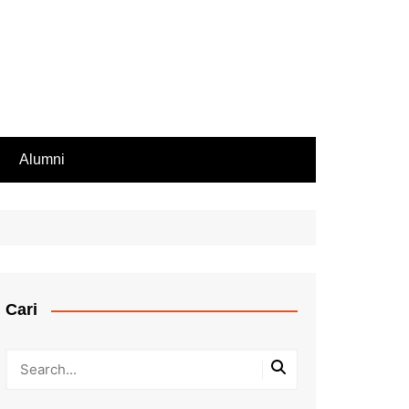
Alumni
Rekomendasi PIP
iswa Aktif
endasi Beasiswa
Cari
bilan Rapor
ir Rapor, Ijazah,
ip Nilai
Kesalahan Penulisan