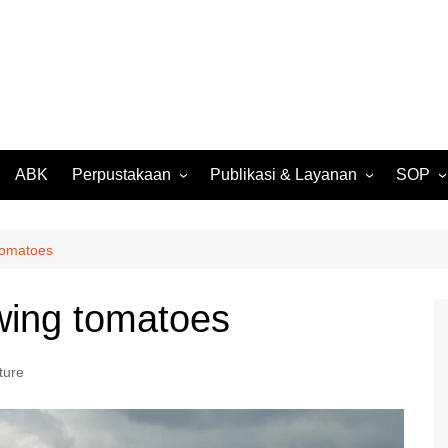
ABK
Perpustakaan
Publikasi & Layanan
SOP
027
Perpustakaan Daring
SK Kompensasi SMP Negeri
SPMB
(OPAC)
3 Batam
026
Surat 
tomatoes
Buku Digital Karya Siswa
Rencana Kerja Tahunan
Suket S
2024
Media Digital Karya Siswa
wing tomatoes
Rekom
RKAS BOS T.A. 2024
Pengam
Laporan Realisasi BOS T.A.
2024
ture
Legalis
Transkr
Laporan SMP Negeri 3
Batam T.A. 2024/2025
Suket 
Ijazah