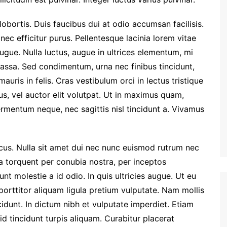
bortis. Duis faucibus dui at odio accumsan facilisis.
ec efficitur purus. Pellentesque lacinia lorem vitae
gue. Nulla luctus, augue in ultrices elementum, mi
ssa. Sed condimentum, urna nec finibus tincidunt,
uris in felis. Cras vestibulum orci in lectus tristique
us, vel auctor elit volutpat. Ut in maximus quam,
rmentum neque, nec sagittis nisl tincidunt a. Vivamus
ncus. Nulla sit amet dui nec nunc euismod rutrum nec
ora torquent per conubia nostra, per inceptos
nt molestie a id odio. In quis ultricies augue. Ut eu
 porttitor aliquam ligula pretium vulputate. Nam mollis
dunt. In dictum nibh et vulputate imperdiet. Etiam
d tincidunt turpis aliquam. Curabitur placerat