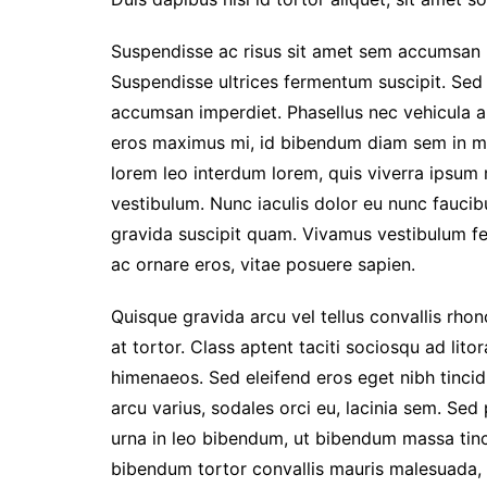
Suspendisse ac risus sit amet sem accumsan lo
Suspendisse ultrices fermentum suscipit. Sed n
accumsan imperdiet. Phasellus nec vehicula au
eros maximus mi, id bibendum diam sem in ma
lorem leo interdum lorem, quis viverra ipsum ma
vestibulum. Nunc iaculis dolor eu nunc faucib
gravida suscipit quam. Vivamus vestibulum fe
ac ornare eros, vitae posuere sapien.
Quisque gravida arcu vel tellus convallis rho
at tortor. Class aptent taciti sociosqu ad lit
himenaeos. Sed eleifend eros eget nibh tincidu
arcu varius, sodales orci eu, lacinia sem. Sed
urna in leo bibendum, ut bibendum massa tinci
bibendum tortor convallis mauris malesuada, i