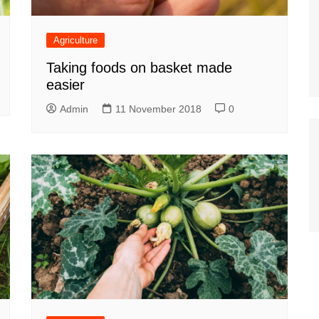
Agriculture
Taking foods on basket made
easier
Admin
11 November 2018
0