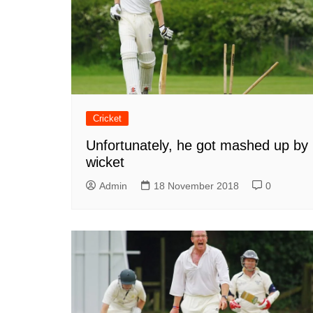
Cricket
Unfortunately, he got mashed up by
wicket
Admin
18 November 2018
0