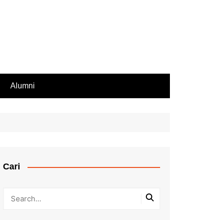
Alumni
Rekomendasi PIP
iswa Aktif
endasi Beasiswa
Cari
bilan Rapor
ir Rapor, Ijazah,
ip Nilai
Kesalahan Penulisan