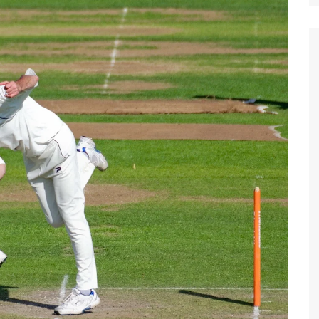
Suket 
Maklu