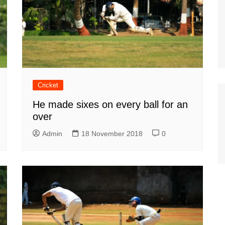
Cricket
He made sixes on every ball for an
over
Admin
18 November 2018
0