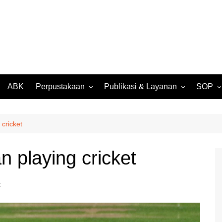
ABK
Perpustakaan
Publikasi & Layanan
SOP
027
Perpustakaan Daring
SK Kompensasi SMP Negeri
SPMB
(OPAC)
3 Batam
026
Surat 
 cricket
Buku Digital Karya Siswa
Rencana Kerja Tahunan
Suket S
2024
Media Digital Karya Siswa
an playing cricket
Rekom
RKAS BOS T.A. 2024
Pengam
Laporan Realisasi BOS T.A.
2024
t
Legalis
Transkr
Laporan SMP Negeri 3
Batam T.A. 2024/2025
Suket 
Ijazah