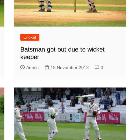
Cricket
Batsman got out due to wicket
keeper
Admin
18 November 2018
0