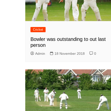
Cricket
Bowler was outstanding to out last
person
Admin
18 November 2018
0