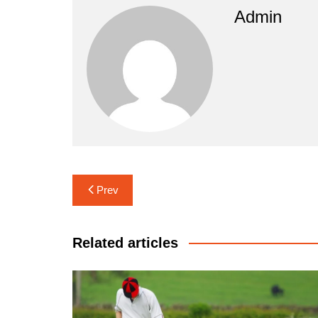
Admin
Navigasi
Prev
pos
Related articles