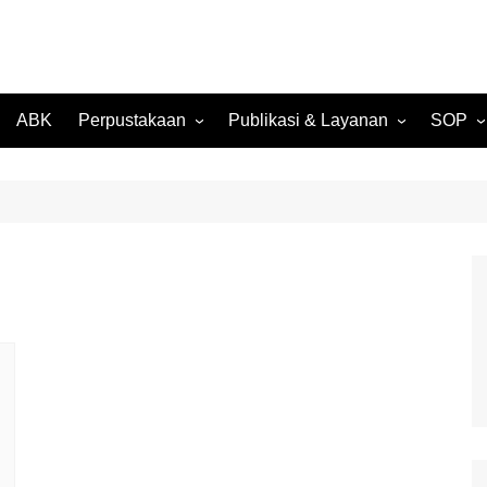
ABK
Perpustakaan
Publikasi & Layanan
SOP
027
Perpustakaan Daring
SK Kompensasi SMP Negeri
SPMB
(OPAC)
3 Batam
026
Surat 
Buku Digital Karya Siswa
Rencana Kerja Tahunan
Suket S
2024
Media Digital Karya Siswa
Rekom
RKAS BOS T.A. 2024
Pengam
Laporan Realisasi BOS T.A.
2024
Legalis
Transkr
Laporan SMP Negeri 3
Batam T.A. 2024/2025
Suket 
Ijazah
Suket 