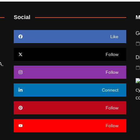
Social
M
G
Like
Follow
Di
A.
Follow
Connect
Follow
Follow