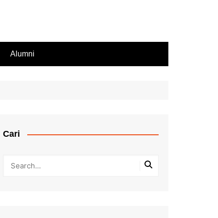
Alumni
Rekomendasi PIP
iswa Aktif
endasi Beasiswa
Cari
bilan Rapor
ir Rapor, Ijazah,
ip Nilai
Kesalahan Penulisan
Pengganti Ijazah