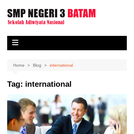
Skip
to
content
Home
Blog
international
Tag:
international