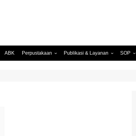
ABK
Perpustakaan
Publikasi & Layanan
SOP
027
Perpustakaan Daring
SK Kompensasi SMP Negeri
SPMB
(OPAC)
3 Batam
026
Surat 
Buku Digital Karya Siswa
Rencana Kerja Tahunan
Suket S
2024
Media Digital Karya Siswa
Rekom
RKAS BOS T.A. 2024
Pengam
Laporan Realisasi BOS T.A.
2024
Legalis
Transkr
Laporan SMP Negeri 3
Batam T.A. 2024/2025
Suket 
Ijazah