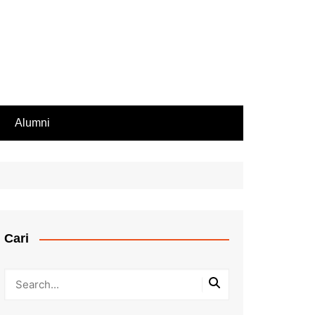
Alumni
Rekomendasi PIP
iswa Aktif
endasi Beasiswa
Cari
bilan Rapor
ir Rapor, Ijazah,
ip Nilai
Kesalahan Penulisan