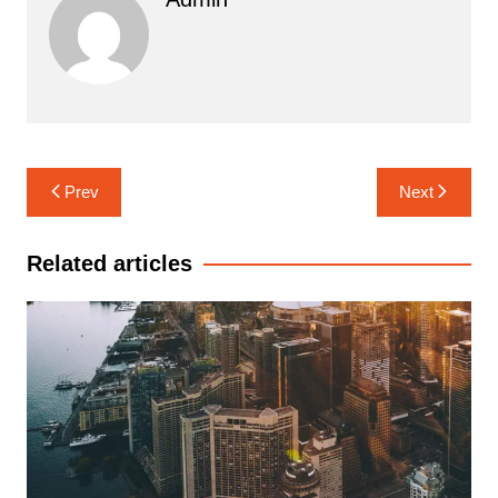
Navigasi
Prev
Next
pos
Related articles