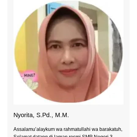
Nyorita, S.Pd., M.M.
Assalamu’alaykum wa rahmatullahi wa barakatuh,
Selamat datang di laman resmi SMP Negeri 3