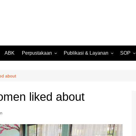
ABK
Perpustakaan
Publikasi & Layanan
SOP
027
Perpustakaan Daring
SK Kompensasi SMP Negeri
SPMB
(OPAC)
3 Batam
026
Surat 
ed about
Buku Digital Karya Siswa
Rencana Kerja Tahunan
Suket S
2024
Media Digital Karya Siswa
omen liked about
Rekom
RKAS BOS T.A. 2024
Pengam
Laporan Realisasi BOS T.A.
2024
on
Legalis
Transkr
Laporan SMP Negeri 3
Batam T.A. 2024/2025
Suket 
Ijazah