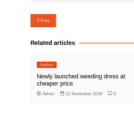
Navigasi
Prev
pos
Related articles
Fashion
Newly launched weeding dress at
cheaper price
Admin
12 November 2018
0