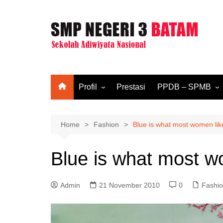
Skip
to
content
Profil
Prestasi
PPDB – SPMB
Sejarah
SPMB T.A. 2026/2
Visi & Misi
SPMB T.A. 2025/2
Home
Fashion
Blue is what most women lik
Struktur Organisasi
Blue is what most w
Kurikulum
Tenaga Pendidik
Admin
21 November 2010
0
Fashi
Tenaga Kependidikan
Fasilitas
Komite Sekolah