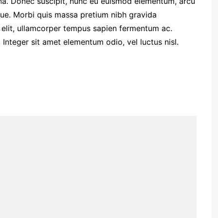
. Donec suscipit, nunc eu euismod elementum, arcu
ugue. Morbi quis massa pretium nibh gravida
t elit, ullamcorper tempus sapien fermentum ac.
teger sit amet elementum odio, vel luctus nisl.