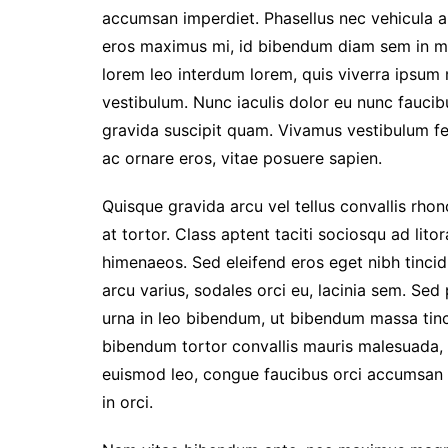
accumsan imperdiet. Phasellus nec vehicula au
eros maximus mi, id bibendum diam sem in ma
lorem leo interdum lorem, quis viverra ipsum ma
vestibulum. Nunc iaculis dolor eu nunc faucib
gravida suscipit quam. Vivamus vestibulum fe
ac ornare eros, vitae posuere sapien.
Quisque gravida arcu vel tellus convallis rho
at tortor. Class aptent taciti sociosqu ad lit
himenaeos. Sed eleifend eros eget nibh tincidu
arcu varius, sodales orci eu, lacinia sem. Sed
urna in leo bibendum, ut bibendum massa tinci
bibendum tortor convallis mauris malesuada, i
euismod leo, congue faucibus orci accumsan v
in orci.