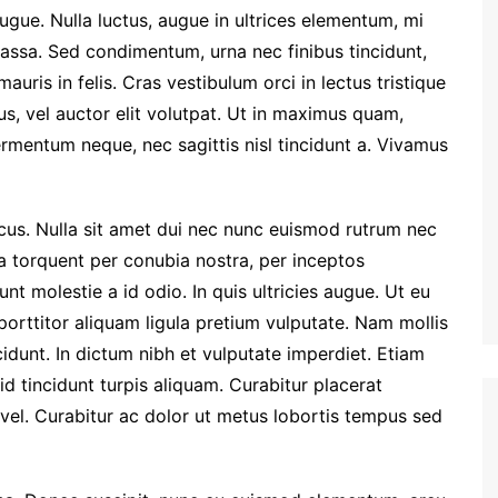
gue. Nulla luctus, augue in ultrices elementum, mi
ssa. Sed condimentum, urna nec finibus tincidunt,
uris in felis. Cras vestibulum orci in lectus tristique
us, vel auctor elit volutpat. Ut in maximus quam,
rmentum neque, nec sagittis nisl tincidunt a. Vivamus
ncus. Nulla sit amet dui nec nunc euismod rutrum nec
ora torquent per conubia nostra, per inceptos
nt molestie a id odio. In quis ultricies augue. Ut eu
 porttitor aliquam ligula pretium vulputate. Nam mollis
dunt. In dictum nibh et vulputate imperdiet. Etiam
d tincidunt turpis aliquam. Curabitur placerat
el. Curabitur ac dolor ut metus lobortis tempus sed