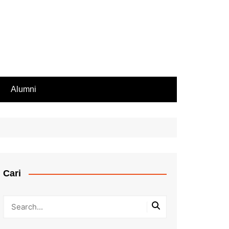
Alumni
Rekomendasi PIP
iswa Aktif
endasi Beasiswa
Cari
bilan Rapor
ir Rapor, Ijazah,
ip Nilai
Kesalahan Penulisan