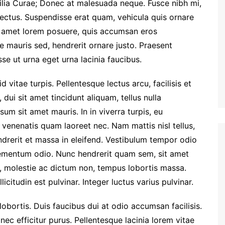
ubilia Curae; Donec at malesuada neque. Fusce nibh mi,
 lectus. Suspendisse erat quam, vehicula quis ornare
it amet lorem posuere, quis accumsan eros
e mauris sed, hendrerit ornare justo. Praesent
se ut urna eget urna lacinia faucibus.
 vitae turpis. Pellentesque lectus arcu, facilisis et
 dui sit amet tincidunt aliquam, tellus nulla
sum sit amet mauris. In in viverra turpis, eu
venenatis quam laoreet nec. Nam mattis nisl tellus,
endrerit et massa in eleifend. Vestibulum tempor odio
lementum odio. Nunc hendrerit quam sem, sit amet
si, molestie ac dictum non, tempus lobortis massa.
licitudin est pulvinar. Integer luctus varius pulvinar.
bortis. Duis faucibus dui at odio accumsan facilisis.
ec efficitur purus. Pellentesque lacinia lorem vitae