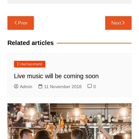
Navigasi
Prev
Next
pos
Related articles
Entertainment
Live music will be coming soon
Admin
11 November 2018
0