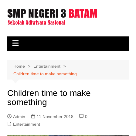
Skip
to
content
Home
Entertainment
Children time to make something
Children time to make
something
Admin
11 November 2018
0
Entertainment