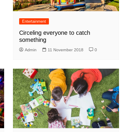
Entertainment
Circeling everyone to catch
something
Admin
11 November 2018
0