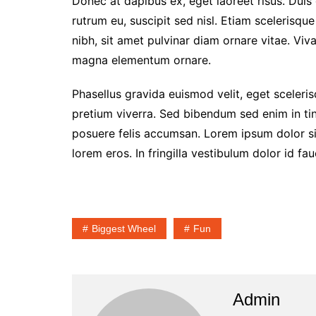
Donec at dapibus ex, eget laoreet risus. Duis 
rutrum eu, suscipit sed nisl. Etiam scelerisque 
nibh, sit amet pulvinar diam ornare vitae. Vi
magna elementum ornare.
Phasellus gravida euismod velit, eget scelerisq
pretium viverra. Sed bibendum sed enim in tin
posuere felis accumsan. Lorem ipsum dolor sit
lorem eros. In fringilla vestibulum dolor id fau
Biggest Wheel
Fun
Admin