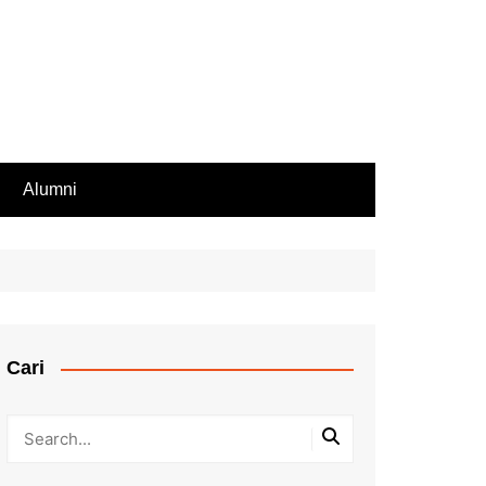
Alumni
Rekomendasi PIP
iswa Aktif
endasi Beasiswa
Cari
bilan Rapor
ir Rapor, Ijazah,
ip Nilai
Kesalahan Penulisan