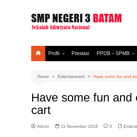
Skip
to
content
Profil
Prestasi
PPDB – SPMB
Sejarah
SPMB T.A. 2026/2
Visi & Misi
SPMB T.A. 2025/2
Home
Entertainment
Have some fun and enj
Struktur Organisasi
Have some fun and e
Kurikulum
cart
Tenaga Pendidik
Tenaga Kependidikan
Admin
Fasilitas
11 November 2018
0
Entert
Komite Sekolah