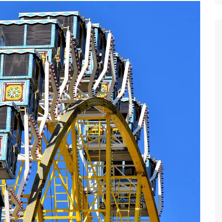
Suket 
Maklu