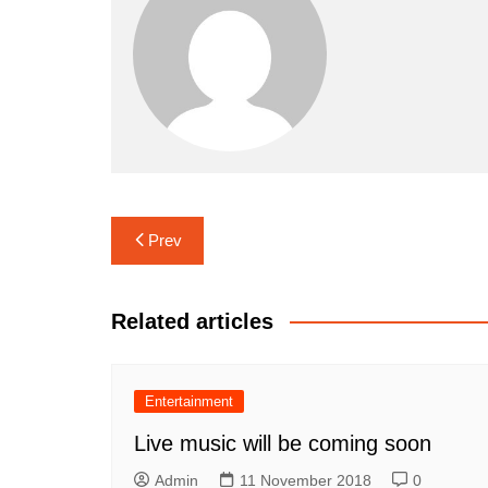
Navigasi
Prev
pos
Related articles
Entertainment
Live music will be coming soon
Admin
11 November 2018
0