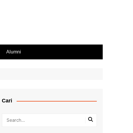
Alumni
Rekomendasi PIP
iswa Aktif
endasi Beasiswa
Cari
bilan Rapor
ir Rapor, Ijazah,
ip Nilai
Kesalahan Penulisan