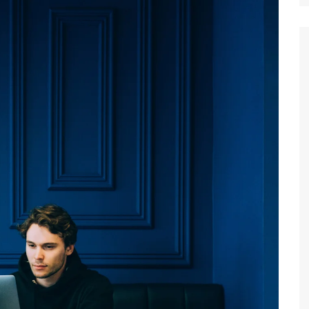
Suket 
Maklu