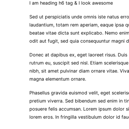
I am heading h6 tag & I look awesome
Sed ut perspiciatis unde omnis iste natus er
laudantium, totam rem aperiam, eaque ipsa qua
beatae vitae dicta sunt explicabo. Nemo enim
odit aut fugit, sed quia consequuntur magni d
Donec at dapibus ex, eget laoreet risus. Duis 
rutrum eu, suscipit sed nisl. Etiam scelerisque 
nibh, sit amet pulvinar diam ornare vitae. Vi
magna elementum ornare.
Phasellus gravida euismod velit, eget scelerisq
pretium viverra. Sed bibendum sed enim in tin
posuere felis accumsan. Lorem ipsum dolor sit
lorem eros. In fringilla vestibulum dolor id fau