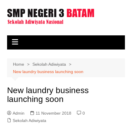
Skip
to
content
Home
Sekolah Adiwiyata
New laundry business launching soon
New laundry business
launching soon
Admin
11 November 2018
0
Sekolah Adiwiyata