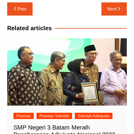
Navigasi
Prev
Next
pos
Related articles
Prestasi
Prestasi Sekolah
Sekolah Adiwiyata
SMP Negeri 3 Batam Meraih