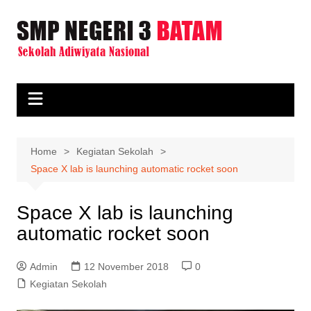
Skip
to
content
Home
Kegiatan Sekolah
Space X lab is launching automatic rocket soon
Space X lab is launching
automatic rocket soon
Admin
12 November 2018
0
Kegiatan Sekolah