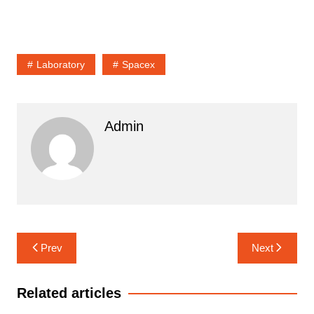
Laboratory
Spacex
Admin
Navigasi
Prev
Next
pos
Related articles